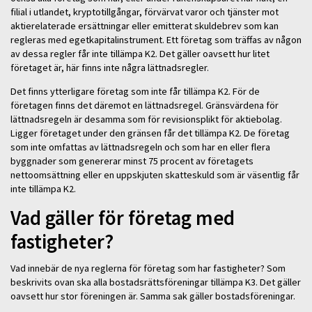
filial i utlandet, kryptotillgångar, förvärvat varor och tjänster mot
aktierelaterade ersättningar eller emitterat skuldebrev som kan
regleras med egetkapitalinstrument. Ett företag som träffas av någon
av dessa regler får inte tillämpa K2. Det gäller oavsett hur litet
företaget är, här finns inte några lättnadsregler.
Det finns ytterligare företag som inte får tillämpa K2. För de
företagen finns det däremot en lättnadsregel. Gränsvärdena för
lättnadsregeln är desamma som för revisionsplikt för aktiebolag.
Ligger företaget under den gränsen får det tillämpa K2. De företag
som inte omfattas av lättnadsregeln och som har en eller flera
byggnader som genererar minst 75 procent av företagets
nettoomsättning eller en uppskjuten skatteskuld som är väsentlig får
inte tillämpa K2.
Vad gäller för företag med
fastigheter?
Vad innebär de nya reglerna för företag som har fastigheter? Som
beskrivits ovan ska alla bostadsrättsföreningar tillämpa K3. Det gäller
oavsett hur stor föreningen är. Samma sak gäller bostadsföreningar.