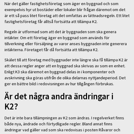
När det gäller fastighetsföretag som äger en byggnad och som
exempelvis hyr ut bostäder eller lokaler blir frågan däremot om det
är ett så pass litet företag att det omfattas av lättnadsregeln. Ett litet
fastighetsföretag får alltså fortsätta att tillämpa K2.
Regeln är utformad som att det är byggnaden som ska genera
intäkter. Om ett företag äger en byggnad som används för
tillverkning eller försäljning av varor anses byggnaden inte generera
intäkterna. Företaget får då fortsätta att tillämpa K2.
Skälet till att företag med byggnader inte längre ska få tillämpa K2 är
att dessa regler anger att en byggnad ska skrivas av som en enhet.
Enligt K3 ska däremot en byggnad delas in i komponenter och
avskrivning ska göras utifrån de olika delarnas nyttjandeperiod. Det
ger en bättre bild i redovisningen av hur tillgången förbrukas.
Är det några andra ändringar i
K2?
Det är inte bara tillämpningen av K2 som ändras. I regelverket finns
både nya, ändrade och förtydligade regler. Bland annat finns
ändringar vad gäller vad som ska redovisas i posten Råvaror och