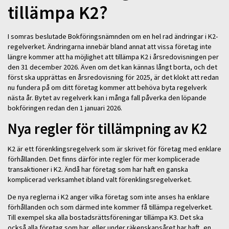
tillämpa K2?
I somras beslutade Bokföringsnämnden om en hel rad ändringar i K2-
regelverket. Ändringarna innebär bland annat att vissa företag inte
längre kommer att ha möjlighet att tillämpa K2 i årsredovisningen per
den 31 december 2026. Även om det kan kännas långt borta, och det
först ska upprättas en årsredovisning för 2025, är det klokt att redan
nu fundera på om ditt företag kommer att behöva byta regelverk
nästa år. Bytet av regelverk kan i många fall påverka den löpande
bokföringen redan den 1 januari 2026.
Nya regler för tillämpning av K2
K2 är ett förenklingsregelverk som är skrivet för företag med enklare
förhållanden. Det finns därför inte regler för mer komplicerade
transaktioner i K2. Ändå har företag som har haft en ganska
komplicerad verksamhet ibland valt förenklingsregelverket.
De nya reglerna i K2 anger vilka företag som inte anses ha enklare
förhållanden och som därmed inte kommer få tillämpa regelverket.
Till exempel ska alla bostadsrättsföreningar tillämpa K3. Det ska
också alla företag som har, eller under räkenskapsåret har haft, en