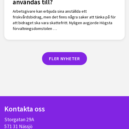
användas till?
Arbetsgivare kan erbjuda sina anställda ett
friskvårdsbidrag, men det finns några saker att tänka på för
att bidraget ska vara skattefritt. Nyligen avgjorde Högsta
förvaltningsdomstolen …
FLER NYHETER
Kontakta oss
Storgatan 29A
571 31 Nässjö