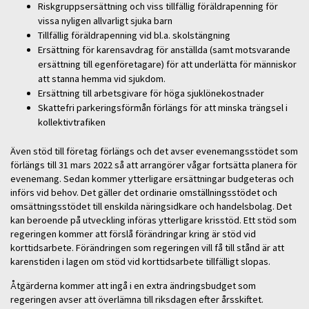
Riskgruppsersättning och viss tillfällig föräldrapenning för
vissa nyligen allvarligt sjuka barn
Tillfällig föräldrapenning vid bl.a. skolstängning
Ersättning för karensavdrag för anställda (samt motsvarande
ersättning till egenföretagare) för att underlätta för människor
att stanna hemma vid sjukdom.
Ersättning till arbetsgivare för höga sjuklönekostnader
Skattefri parkeringsförmån förlängs för att minska trängsel i
kollektivtrafiken
Även stöd till företag förlängs och det avser evenemangsstödet som
förlängs till 31 mars 2022 så att arrangörer vågar fortsätta planera för
evenemang. Sedan kommer ytterligare ersättningar budgeteras och
införs vid behov. Det gäller det ordinarie omställningsstödet och
omsättningsstödet till enskilda näringsidkare och handelsbolag. Det
kan beroende på utveckling införas ytterligare krisstöd. Ett stöd som
regeringen kommer att förslå förändringar kring är stöd vid
korttidsarbete. Förändringen som regeringen vill få till stånd är att
karenstiden i lagen om stöd vid korttidsarbete tillfälligt slopas.
Åtgärderna kommer att ingå i en extra ändringsbudget som
regeringen avser att överlämna till riksdagen efter årsskiftet.