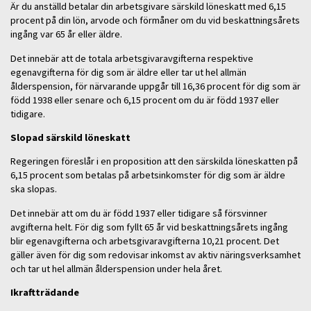
Är du anställd betalar din arbetsgivare särskild löneskatt med 6,15
procent på din lön, arvode och förmåner om du vid beskattningsårets
ingång var 65 år eller äldre.
Det innebär att de totala arbetsgivaravgifterna respektive
egenavgifterna för dig som är äldre eller tar ut hel allmän
ålderspension, för närvarande uppgår till 16,36 procent för dig som är
född 1938 eller senare och 6,15 procent om du är född 1937 eller
tidigare.
Slopad särskild löneskatt
Regeringen föreslår i en proposition att den särskilda löneskatten på
6,15 procent som betalas på arbetsinkomster för dig som är äldre
ska slopas.
Det innebär att om du är född 1937 eller tidigare så försvinner
avgifterna helt. För dig som fyllt 65 år vid beskattningsårets ingång
blir egenavgifterna och arbetsgivaravgifterna 10,21 procent. Det
gäller även för dig som redovisar inkomst av aktiv näringsverksamhet
och tar ut hel allmän ålderspension under hela året.
Ikraftträdande