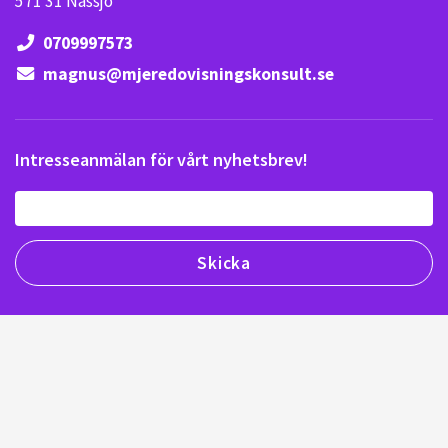
571 31 Nässjö
0709997573
magnus@mjeredovisningskonsult.se
Intresseanmälan för vårt nyhetsbrev!