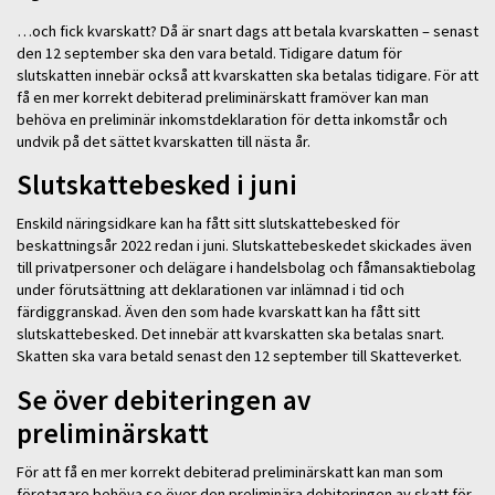
…och fick kvarskatt? Då är snart dags att betala kvarskatten – senast
den 12 september ska den vara betald. Tidigare datum för
slutskatten innebär också att kvarskatten ska betalas tidigare. För att
få en mer korrekt debiterad preliminärskatt framöver kan man
behöva en preliminär inkomstdeklaration för detta inkomstår och
undvik på det sättet kvarskatten till nästa år.
Slutskattebesked i juni
Enskild näringsidkare kan ha fått sitt slutskattebesked för
beskattningsår 2022 redan i juni. Slutskattebeskedet skickades även
till privatpersoner och delägare i handelsbolag och fåmansaktiebolag
under förutsättning att deklarationen var inlämnad i tid och
färdiggranskad. Även den som hade kvarskatt kan ha fått sitt
slutskattebesked. Det innebär att kvarskatten ska betalas snart.
Skatten ska vara betald senast den 12 september till Skatteverket.
Se över debiteringen av
preliminärskatt
För att få en mer korrekt debiterad preliminärskatt kan man som
företagare behöva se över den preliminära debiteringen av skatt för