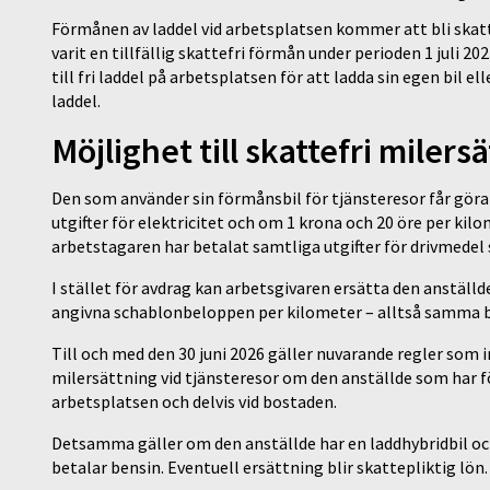
Förmånen av laddel vid arbetsplatsen kommer att bli skattef
varit en tillfällig skattefri förmån under perioden 1 juli 20
till fri laddel på arbetsplatsen för att ladda sin egen bil
laddel.
Möjlighet till skattefri milers
Den som använder sin förmånsbil för tjänsteresor får gör
utgifter för elektricitet och om 1 krona och 20 öre per kilo
arbetstagaren har betalat samtliga utgifter för drivmedel
I stället för avdrag kan arbetsgivaren ersätta den anstäl
angivna schablonbeloppen per kilometer – alltså samma be
Till och med den 30 juni 2026 gäller nuvarande regler som i
milersättning vid tjänsteresor om den anställde som har för
arbetsplatsen och delvis vid bostaden.
Detsamma gäller om den anställde har en laddhybridbil och
betalar bensin. Eventuell ersättning blir skattepliktig lön. 