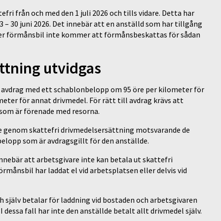
ri från och med den 1 juli 2026 och tills vidare. Detta har
23 – 30 juni 2026. Det innebär att en anställd som har tillgång
 eller förmånsbil inte kommer att förmånsbeskattas för sådan
ättning utvidgas
a avdrag med ett schablonbelopp om 95 öre per kilometer för
meter för annat drivmedel. För rätt till avdrag krävs att
 som är förenade med resorna.
lde genom skattefri drivmedelsersättning motsvarande de
lopp som är avdragsgillt för den anställde.
nnebär att arbetsgivare inte kan betala ut skattefri
månsbil har laddat el vid arbetsplatsen eller delvis vid
 själv betalar för laddning vid bostaden och arbetsgivaren
I dessa fall har inte den anställde betalt allt drivmedel själv.