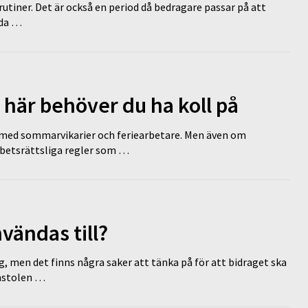
tiner. Det är också en period då bedragare passar på att
dda …
 här behöver du ha koll på
ed sommarvikarier och feriearbetare. Men även om
rbetsrättsliga regler som …
vändas till?
g, men det finns några saker att tänka på för att bidraget ska
omstolen …