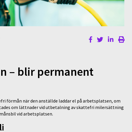
t
en – blir permanent
efri förmån när den anställde laddar el på arbetsplatsen, om
tades om lättnader vid utbetalning av skattefri milersättning
rmånsbil vid arbetsplatsen.
li