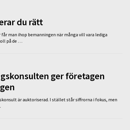
erar du rätt
r får man ihop bemanningen när många vill vara lediga
koll på de …
ngskonsulten ger företagen
ägen
nsult är auktoriserad. I stället står siffrorna i fokus, men
…