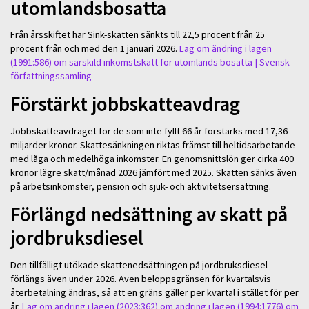
utomlandsbosatta
Från årsskiftet har Sink-skatten sänkts till 22,5 procent från 25
procent från och med den 1 januari 2026.
Lag om ändring i lagen
(1991:586) om särskild inkomstskatt för utomlands bosatta | Svensk
författningssamling
Förstärkt jobbskatteavdrag
Jobbskatteavdraget för de som inte fyllt 66 år förstärks med 17,36
miljarder kronor. Skattesänkningen riktas främst till heltidsarbetande
med låga och medelhöga inkomster. En genomsnittslön ger cirka 400
kronor lägre skatt/månad 2026 jämfört med 2025. Skatten sänks även
på arbetsinkomster, pension och sjuk- och aktivitetsersättning.
Förlängd nedsättning av skatt på
jordbruksdiesel
Den tillfälligt utökade skattenedsättningen på jordbruksdiesel
förlängs även under 2026. Även beloppsgränsen för kvartalsvis
återbetalning ändras, så att en gräns gäller per kvartal i stället för per
år.
Lag om ändring i lagen (2023:362) om ändring i lagen (1994:1776) om