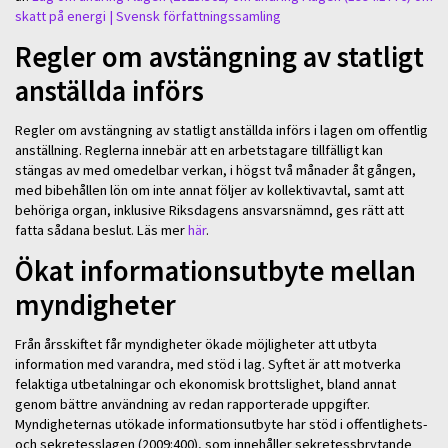
skatt på energi | Svensk författningssamling
Regler om avstängning av statligt
anställda införs
Regler om avstängning av statligt anställda införs i lagen om offentlig
anställning. Reglerna innebär att en arbetstagare tillfälligt kan
stängas av med omedelbar verkan, i högst två månader åt gången,
med bibehållen lön om inte annat följer av kollektivavtal, samt att
behöriga organ, inklusive Riksdagens ansvarsnämnd, ges rätt att
fatta sådana beslut. Läs mer
här
.
Ökat informationsutbyte mellan
myndigheter
Från årsskiftet får myndigheter ökade möjligheter att utbyta
information med varandra, med stöd i lag. Syftet är att motverka
felaktiga utbetalningar och ekonomisk brottslighet, bland annat
genom bättre användning av redan rapporterade uppgifter.
Myndigheternas utökade informationsutbyte har stöd i offentlighets-
och sekretesslagen (2009:400), som innehåller sekretessbrytande