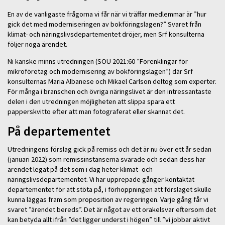
En av de vanligaste frågorna vi får när vi träffar medlemmar är ”hur
gick det med moderniseringen av bokföringslagen?” Svaret från
klimat- och näringslivsdepartementet dröjer, men Srf konsulterna
följer noga ärendet.
Ni kanske minns utredningen (SOU 2021:60 ”Förenklingar för
mikroföretag och modernisering av bokföringslagen”) där Srf
konsulternas Maria Albanese och Mikael Carlson deltog som experter.
För många i branschen och övriga näringslivet är den intressantaste
delen i den utredningen möjligheten att slippa spara ett
papperskvitto efter att man fotograferat eller skannat det.
På departementet
Utredningens förslag gick på remiss och det är nu över ett år sedan
(januari 2022) som remissinstanserna svarade och sedan dess har
ärendet legat på det som i dag heter klimat- och
näringslivsdepartementet. Vi har upprepade gånger kontaktat
departementet för att stöta på, i förhoppningen att förslaget skulle
kunna läggas fram som proposition av regeringen. Varje gång får vi
svaret ”ärendet bereds”. Det är något av ett orakelsvar eftersom det
kan betyda allt ifrån ”det ligger underst i högen” till ”vi jobbar aktivt