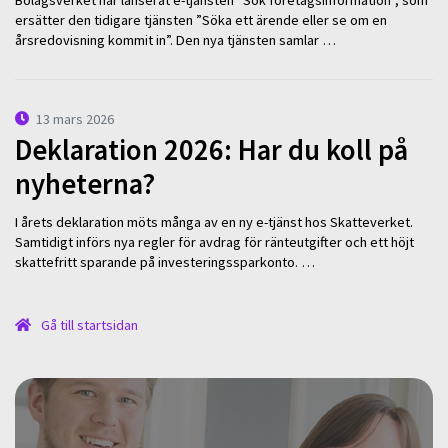
Bolagsverket har lanserat e-tjänsten ”Sök företagsinformation”, som
ersätter den tidigare tjänsten ”Söka ett ärende eller se om en
årsredovisning kommit in”. Den nya tjänsten samlar …
13 mars 2026
Deklaration 2026: Har du koll på
nyheterna?
I årets deklaration möts många av en ny e-tjänst hos Skatteverket.
Samtidigt införs nya regler för avdrag för ränteutgifter och ett höjt
skattefritt sparande på investeringssparkonto. …
Gå till startsidan