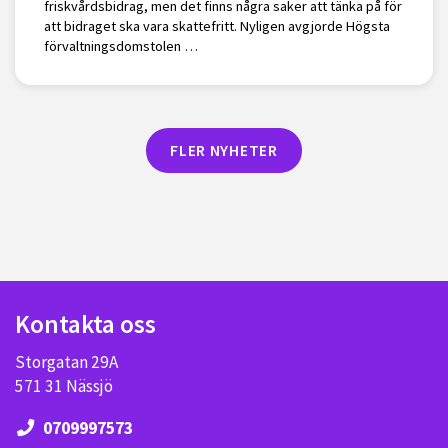
friskvårdsbidrag, men det finns några saker att tänka på för
att bidraget ska vara skattefritt. Nyligen avgjorde Högsta
förvaltningsdomstolen …
FLER NYHETER
Kontakta oss
Storgatan 29A
571 31 Nässjö
0709997573