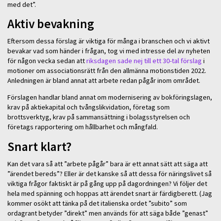
med det”.
Aktiv bevakning
Eftersom dessa förslag är viktiga för många i branschen och vi aktivt
bevakar vad som händer i frågan, tog vi med intresse del av nyheten
för någon vecka sedan att
riksdagen sade nej till ett 30-tal förslag
i
motioner om associationsrätt från den allmänna motionstiden 2022.
Anledningen är bland annat att arbete redan pågår inom området.
Förslagen handlar bland annat om modernisering av bokföringslagen,
krav på aktiekapital och tvångslikvidation, företag som
brottsverktyg, krav på sammansättning i bolagsstyrelsen och
företags rapportering om hållbarhet och mångfald.
Snart klart?
Kan det vara så att ”arbete pågår” bara är ett annat sätt att säga att
”ärendet bereds”? Eller är det kanske så att dessa för näringslivet så
viktiga frågor faktiskt är på gång upp på dagordningen? Vi följer det
hela med spänning och hoppas att ärendet snart är färdigberett. (Jag
kommer osökt att tänka på det italienska ordet ”subito” som
ordagrant betyder ”direkt” men används för att säga både ”genast”