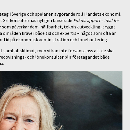
tag i Sverige och spelar en avgörande roll i landets ekonomi.
gt Srf konsulternas nyligen lanserade
Fokusrapport – insikter
r som påverkar dem: hållbarhet, teknisk utveckling, tryggt
 områden kräver både tid och expertis – något som ofta är
r tid på ekonomisk administration och lönehantering.
ysst samhällsklimat, men vi kan inte förvänta oss att de ska
redovisnings- och lönekonsulter blir företagandet både
na.