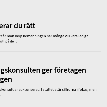
erar du rätt
r får man ihop bemanningen när många vill vara lediga
koll på de …
ngskonsulten ger företagen
ägen
nsult är auktoriserad. I stället står siffrorna i fokus, men
…