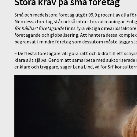
Stora krav på små företag
Små och medelstora företag utgör 99,9 procent av alla före
Men dessa företag står också inför stora utmaningar. Enli
för hållbart företagande
finns fyra viktiga omvärldsfaktore
företagande och globalisering. Att hantera dessa komplexa
begränsat i mindre företag som dessutom måste lägga sto
– De flesta företagare vill göra rätt och bidra till ett sch
klara allt själva. Genom att samarbeta med auktoriserade 
enklare och tryggare, säger Lena Lind, vd för Srf konsulter