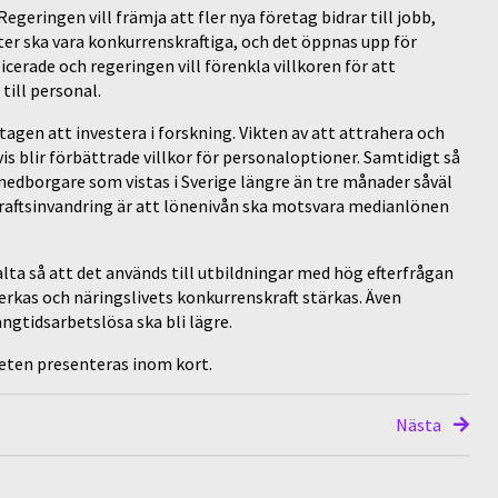
geringen vill främja att fler nya företag bidrar till jobb,
ter ska vara konkurrenskraftiga, och det öppnas upp för
icerade och regeringen vill förenkla villkoren för att
till personal.
tagen att investera i forskning. Vikten av att attrahera och
 blir förbättrade villkor för personaloptioner. Samtidigt så
-medborgare som vistas i Sverige längre än tre månader såväl
raftsinvandring är att lönenivån ska motsvara medianlönen
lta så att det används till utbildningar med hög efterfrågan
kas och näringslivets konkurrenskraft stärkas. Även
ngtidsarbetslösa ska bli lägre.
dgeten presenteras inom kort.
Nästa