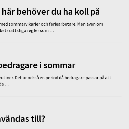
 här behöver du ha koll på
ed sommarvikarier och feriearbetare. Men även om
rbetsrättsliga regler som …
 bedragare i sommar
tiner. Det är också en period då bedragare passar på att
dda …
vändas till?