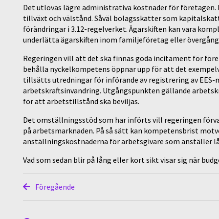
Det utlovas lägre administrativa kostnader för företagen. Re
tillväxt och välstånd. Såväl bolagsskatter som kapitalskat
förändringar i 3.12-regelverket. Ägarskiften kan vara kompl
underlätta ägarskiften inom familjeföretag eller övergång 
Regeringen vill att det ska finnas goda incitament för före
behålla nyckelkompetens öppnar upp för att det exempelvis
tillsätts utredningar för införande av registrering av EES
arbetskraftsinvandring. Utgångspunkten gällande arbetsk
för att arbetstillstånd ska beviljas.
Det omställningsstöd som har införts vill regeringen förva
på arbetsmarknaden. På så sätt kan kompetensbrist motver
anställningskostnaderna för arbetsgivare som anställer lå
Vad som sedan blir på lång eller kort sikt visar sig när bu
Föregående