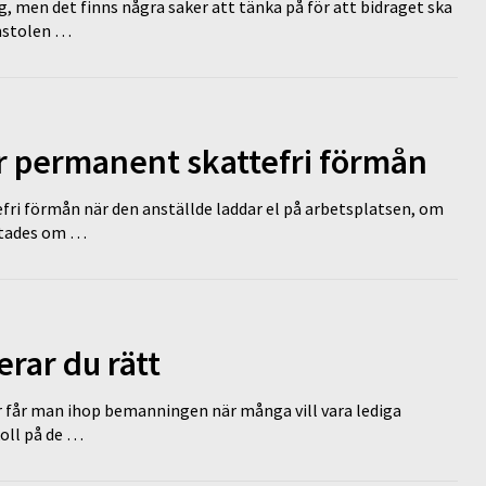
g, men det finns några saker att tänka på för att bidraget ska
omstolen …
ir permanent skattefri förmån
efri förmån när den anställde laddar el på arbetsplatsen, om
lutades om …
erar du rätt
r får man ihop bemanningen när många vill vara lediga
koll på de …