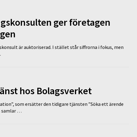
ngskonsulten ger företagen
ägen
nsult är auktoriserad. I stället står siffrorna i fokus, men
…
tjänst hos Bolagsverket
tion”, som ersätter den tidigare tjänsten ”Söka ett ärende
en samlar …