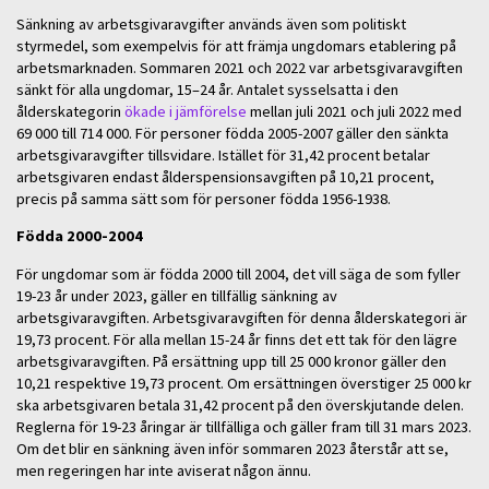
Sänkning av arbetsgivaravgifter används även som politiskt
styrmedel, som exempelvis för att främja ungdomars etablering på
arbetsmarknaden. Sommaren 2021 och 2022 var arbetsgivaravgiften
sänkt för alla ungdomar, 15–24 år. Antalet sysselsatta i den
ålderskategorin
ökade i jämförelse
mellan juli 2021 och juli 2022 med
69 000 till 714 000. För personer födda 2005-2007 gäller den sänkta
arbetsgivaravgifter tillsvidare. Istället för 31,42 procent betalar
arbetsgivaren endast ålderspensionsavgiften på 10,21 procent,
precis på samma sätt som för personer födda 1956-1938.
Födda 2000-2004
För ungdomar som är födda 2000 till 2004, det vill säga de som fyller
19-23 år under 2023, gäller en tillfällig sänkning av
arbetsgivaravgiften. Arbetsgivaravgiften för denna ålderskategori är
19,73 procent. För alla mellan 15-24 år finns det ett tak för den lägre
arbetsgivaravgiften. På ersättning upp till 25 000 kronor gäller den
10,21 respektive 19,73 procent. Om ersättningen överstiger 25 000 kr
ska arbetsgivaren betala 31,42 procent på den överskjutande delen.
Reglerna för 19-23 åringar är tillfälliga och gäller fram till 31 mars 2023.
Om det blir en sänkning även inför sommaren 2023 återstår att se,
men regeringen har inte aviserat någon ännu.