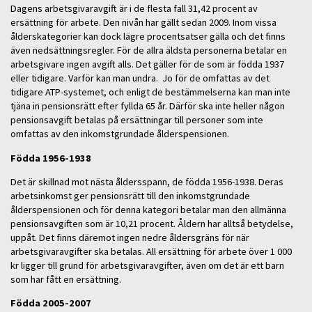
Dagens arbetsgivaravgift är i de flesta fall 31,42 procent av
ersättning för arbete. Den nivån har gällt sedan 2009. Inom vissa
ålderskategorier kan dock lägre procentsatser gälla och det finns
även nedsättningsregler. För de allra äldsta personerna betalar en
arbetsgivare ingen avgift alls. Det gäller för de som är födda 1937
eller tidigare. Varför kan man undra. Jo för de omfattas av det
tidigare ATP-systemet, och enligt de bestämmelserna kan man inte
tjäna in pensionsrätt efter fyllda 65 år. Därför ska inte heller någon
pensionsavgift betalas på ersättningar till personer som inte
omfattas av den inkomstgrundade ålderspensionen.
Födda 1956-1938
Det är skillnad mot nästa åldersspann, de födda 1956-1938. Deras
arbetsinkomst ger pensionsrätt till den inkomstgrundade
ålderspensionen och för denna kategori betalar man den allmänna
pensionsavgiften som är 10,21 procent. Åldern har alltså betydelse,
uppåt. Det finns däremot ingen nedre åldersgräns för när
arbetsgivaravgifter ska betalas. All ersättning för arbete över 1 000
kr ligger till grund för arbetsgivaravgifter, även om det är ett barn
som har fått en ersättning.
Födda 2005-2007