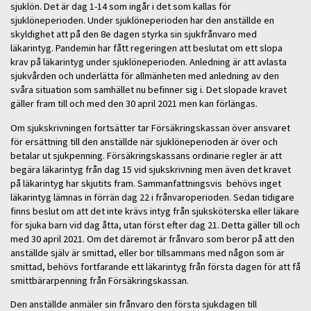
sjuklön. Det är dag 1-14 som ingår i det som kallas för
sjuklöneperioden. Under sjuklöneperioden har den anställde en
skyldighet att på den 8e dagen styrka sin sjukfrånvaro med
läkarintyg. Pandemin har fått regeringen att beslutat om ett slopa
krav på läkarintyg under sjuklöneperioden. Anledning är att avlasta
sjukvården och underlätta för allmänheten med anledning av den
svåra situation som samhället nu befinner sig i. Det slopade kravet
gäller fram till och med den 30 april 2021 men kan förlängas.
Om sjukskrivningen fortsätter tar Försäkringskassan över ansvaret
för ersättning till den anställde när sjuklöneperioden är över och
betalar ut sjukpenning. Försäkringskassans ordinarie regler är att
begära läkarintyg från dag 15 vid sjukskrivning men även det kravet
på läkarintyg har skjutits fram. Sammanfattningsvis behövs inget
läkarintyg lämnas in förrän dag 22 i frånvaroperioden. Sedan tidigare
finns beslut om att det inte krävs intyg från sjuksköterska eller läkare
för sjuka barn vid dag åtta, utan först efter dag 21. Detta gäller till och
med 30 april 2021. Om det däremot är frånvaro som beror på att den
anställde själv är smittad, eller bor tillsammans med någon som är
smittad, behövs fortfarande ett läkarintyg från första dagen för att få
smittbärarpenning från Försäkringskassan.
Den anställde anmäler sin frånvaro den första sjukdagen till