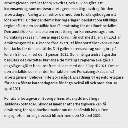
arbetsgivaren. Istället för sjukavdrag och sjuklön görs ett
karensavdrag som motsvarar ett genomsnittligt avdrag för den
arbetsdagen. Vanligtvis medför därmed den första sjukdagen ett
lönebortfall. Under pandemin har regeringen beslutat om tillfälliga
regler så att den anställde kan få ersättning för det lönebortfallet.
Den anställde kan ansöka om ersättning för karensavdraget hos
Försäkringskassan, men är inget krav. Från och med 1 januari 2021 är
ersättningen till 810 kronor före skatt, så lönebortfallet kanske inte
helt täcks för den anställde. Det gäller karensavdrag som görs på
lönen från och med den 1 januari 2021. Som många andra åtgärder
beslutas det vartefter hur länge de tillfälliga reglerna ska gälla. I
dagsläget gäller beslutet fram till och med den 30 april 2021. Det är
den anställde som har den kontakten med Försäkringskassan så
arbetsgivaren behöver inte göra något. Ersättning till egenföretagare
för de 14 första karensdagarna förlängs också till och med den 30
april 2021.
För alla arbetsgivare i Sverige finns ett skydd mot höga
sjuklönekostnader. Skyddet innebär att arbetsgivare kan få
ersättning för sjuklönekostnader om de är särskilt höga. Den
möjligheten förlängs också till och med den 30 april 2021.