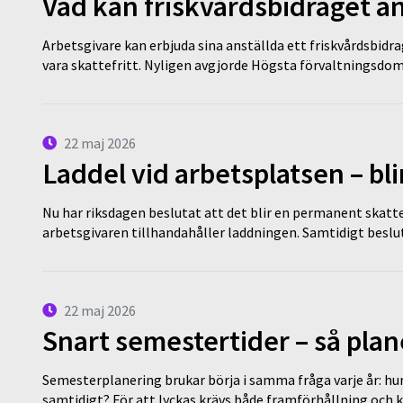
Vad kan friskvårdsbidraget an
Arbetsgivare kan erbjuda sina anställda ett friskvårdsbidra
vara skattefritt. Nyligen avgjorde Högsta förvaltningsd
22 maj 2026
Laddel vid arbetsplatsen – bl
Nu har riksdagen beslutat att det blir en permanent skatt
arbetsgivaren tillhandahåller laddningen. Samtidigt bes
22 maj 2026
Snart semestertider – så plan
Semesterplanering brukar börja i samma fråga varje år: hu
samtidigt? För att lyckas krävs både framförhållning och 