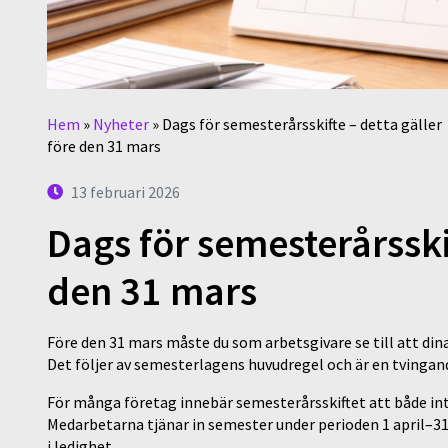
Hem
»
Nyheter
»
Dags för semesterårsskifte – detta gäller
före den 31 mars
13 februari 2026
Dags för semesterårsskif
den 31 mars
Före den 31 mars måste du som arbetsgivare se till att di
Det följer av semesterlagens huvudregel och är en tvingande
För många företag innebär semesterårsskiftet att både in
Medarbetarna tjänar in semester under perioden 1 april–31
i ledighet.