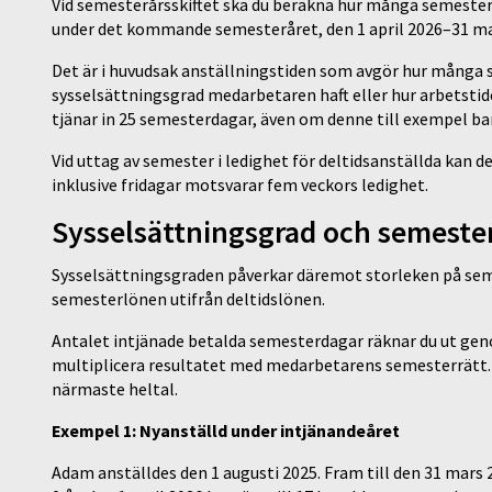
Vid semesterårsskiftet ska du beräkna hur många semesterd
under det kommande semesteråret, den 1 april 2026–31 ma
Det är i huvudsak anställningstiden som avgör hur många s
sysselsättningsgrad medarbetaren haft eller hur arbetstide
tjänar in 25 semesterdagar, även om denne till exempel bar
Vid uttag av semester i ledighet för deltidsanställda kan
inklusive fridagar motsvarar fem veckors ledighet.
Sysselsättningsgrad och semeste
Sysselsättningsgraden påverkar däremot storleken på sem
semesterlönen utifrån deltidslönen.
Antalet intjänade betalda semesterdagar räknar du ut gen
multiplicera resultatet med medarbetarens semesterrätt. Up
närmaste heltal.
Exempel 1: Nyanställd under intjänandeåret
Adam anställdes den 1 augusti 2025. Fram till den 31 mars 2