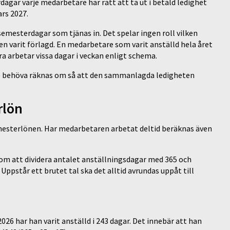
agar varje medarbetare har rätt att ta ut i betald ledighet
rs 2027.
emesterdagar som tjänas in. Det spelar ingen roll vilken
n varit förlagd. En medarbetare som varit anställd hela året
a arbetar vissa dagar i veckan enligt schema.
 de behöva räknas om så att den sammanlagda ledigheten
rlön
esterlönen. Har medarbetaren arbetat deltid beräknas även
om att dividera antalet anställningsdagar med 365 och
pstår ett brutet tal ska det alltid avrundas uppåt till
026 har han varit anställd i 243 dagar. Det innebär att han