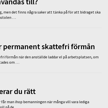
vändas till?
g, men det finns några saker att tänka på för att bidraget ska
omstolen …
ir permanent skattefri förmån
efri förmån när den anställde laddar el på arbetsplatsen, om
lutades om …
erar du rätt
r får man ihop bemanningen när många vill vara lediga
koll på de …