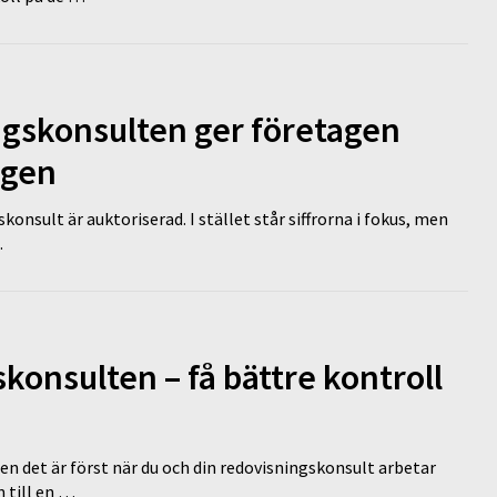
ngskonsulten ger företagen
ägen
nsult är auktoriserad. I stället står siffrorna i fokus, men
…
onsulten – få bättre kontroll
en det är först när du och din redovisningskonsult arbetar
 till en …