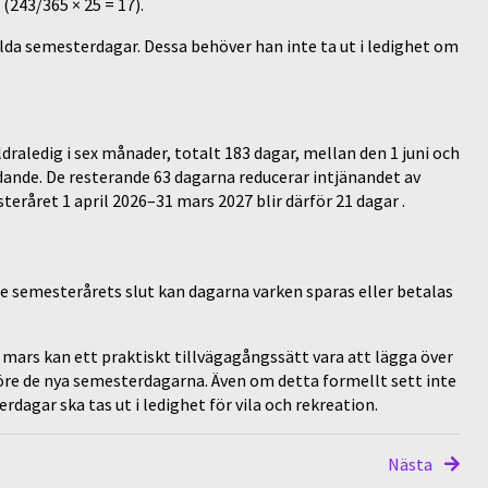
 (243/365 × 25 = 17).
lda semesterdagar. Dessa behöver han inte ta ut i ledighet om
ldraledig i sex månader, totalt 183 dagar, mellan den 1 juni och
ande. De resterande 63 dagarna reducerar intjänandet av
råret 1 april 2026–31 mars 2027 blir därför 21 dagar .
e semesterårets slut kan dagarna varken sparas eller betalas
1 mars kan ett praktiskt tillvägagångssätt vara att lägga över
 före de nya semesterdagarna. Även om detta formellt sett inte
erdagar ska tas ut i ledighet för vila och rekreation.
Nästa