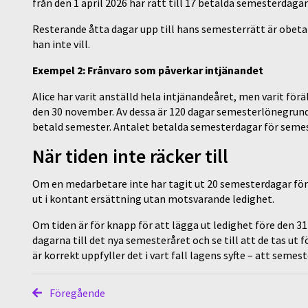
från den 1 april 2026 har rätt till 17 betalda semesterdagar
Resterande åtta dagar upp till hans semesterrätt är obeta
han inte vill.
Exempel 2: Frånvaro som påverkar intjänandet
Alice har varit anställd hela intjänandeåret, men varit förä
den 30 november. Av dessa är 120 dagar semesterlönegrund
betald semester. Antalet betalda semesterdagar för semeste
När tiden inte räcker till
Om en medarbetare inte har tagit ut 20 semesterdagar för
ut i kontant ersättning utan motsvarande ledighet.
Om tiden är för knapp för att lägga ut ledighet före den 3
dagarna till det nya semesteråret och se till att de tas ut
är korrekt uppfyller det i vart fall lagens syfte – att semest
Föregående