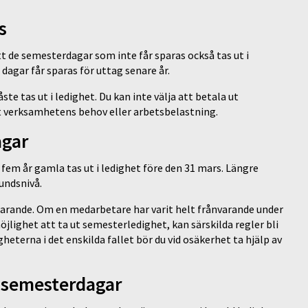
s
t de semesterdagar som inte får sparas också tas ut i
agar får sparas för uttag senare år.
te tas ut i ledighet. Du kan inte välja att betala ut
tt verksamhetens behov eller arbetsbelastning.
agar
fem år gamla tas ut i ledighet före den 31 mars. Längre
undsnivå.
parande. Om en medarbetare har varit helt frånvarande under
jlighet att ta ut semesterledighet, kan särskilda regler bli
terna i det enskilda fallet bör du vid osäkerhet ta hjälp av
e semesterdagar