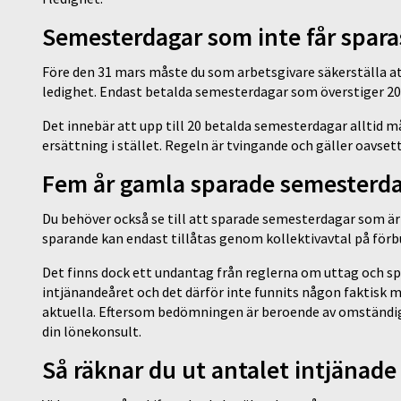
Semesterdagar som inte får spara
Före den 31 mars måste du som arbetsgivare säkerställa at
ledighet. Endast betalda semesterdagar som överstiger 20 d
Det innebär att upp till 20 betalda semesterdagar alltid mås
ersättning i stället. Regeln är tvingande och gäller oavse
Fem år gamla sparade semesterd
Du behöver också se till att sparade semesterdagar som är 
sparande kan endast tillåtas genom kollektivavtal på förb
Det finns dock ett undantag från reglerna om uttag och s
intjänandeåret och det därför inte funnits någon faktisk mö
aktuella. Eftersom bedömningen är beroende av omständighe
din lönekonsult.
Så räknar du ut antalet intjänad