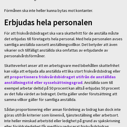
Förmånen ska inte heller kunna bytas mot kontanter.
Erbjudas hela personalen
För att friskvårdsbidraget ska vara skattefritt för de anställa måste
det erbjudas till företagets hela personal. Med hela personalen avses
samtliga anställda oavsett anställningsvillkor. Det betyder att även
vikarier och tillfälligt anställda ska omfattas av erbjudande av
personalvårdsförmåner.
Skatteverket anser att en arbetsgivare med bibehållen skattefrihet
kan välja att erbjuda alla anställda ett lika stort friskvårdsbidrag eller
att
proportionera friskvårdsbidraget utifrån de anställdas
anställningstid eller sysselsättningsgrad
. Anställda som till
exempel arbetar deltid på 50 procent kan alltså erbjudas 50 procent
av det fulla värdet av bidraget. Detta gäller under förutsättning att
samma villkor gäller för samtliga anställda.
Sådan proportionering eller annan fördelning av bidrag kan dock inte
göras utifrån kriterier som lönenivå, tjänsteställning eller arbetsort.
Inte heller minskad arbetstid eller ledighet på grund av sjukskrivning
eller föräldraledighet får medföra reducerat friskvårdsbidrag.