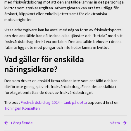
med friskvårdsbidrag mot att den anställde lämnar in det personliga
kvittot som styrker utgiften. Arbetsgivaren kan ersätta utlägg för
årskort, klippkort eller enkelbiljetter samt för elektroniska
motsvarigheter.
Vissa arbetsgivare kan ha avtal med någon form av friskvårdsportal
och den anställde kan då teckna olika tjänster och “betala” med sitt
friskvårdsbidrag direkt via portalen. Den anställde behöver i dessa
fall inte ligga ute med pengar och inte heller lämna in kvittot.
Vad gäller för enskilda
näringsidkare?
Den som driver en enskild firma räknas inte som anställd och kan
därför inte ge sig själv ett friskvårdsbidrag. Finns det anställda i
företaget omfattas de dock av friskvårdsbidraget.
The post
Friskvårdsbidrag 2024 – tänk på detta
appeared first on
Tidningen Konsulten
.
Föregående
Nästa