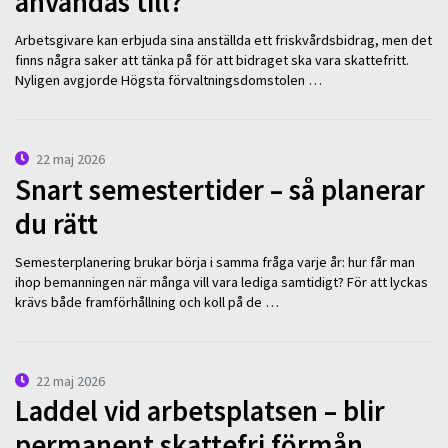
användas till?
Arbetsgivare kan erbjuda sina anställda ett friskvårdsbidrag, men det
finns några saker att tänka på för att bidraget ska vara skattefritt.
Nyligen avgjorde Högsta förvaltningsdomstolen …
22 maj 2026
Snart semestertider – så planerar
du rätt
Semesterplanering brukar börja i samma fråga varje år: hur får man
ihop bemanningen när många vill vara lediga samtidigt? För att lyckas
krävs både framförhållning och koll på de …
22 maj 2026
Laddel vid arbetsplatsen – blir
permanent skattefri förmån