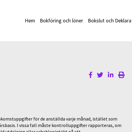
Hem
Bokföring och löner
Bokslut och Deklara
 inkomstuppgifter för de anställda varje månad, istället som
rsbasis. I vissa fall måste kontrolluppgifter rapporteras, om
ld utdelning eller schablonintäkt på ett