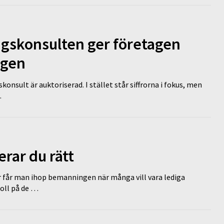
ngskonsulten ger företagen
ägen
nsult är auktoriserad. I stället står siffrorna i fokus, men
…
erar du rätt
r får man ihop bemanningen när många vill vara lediga
koll på de …