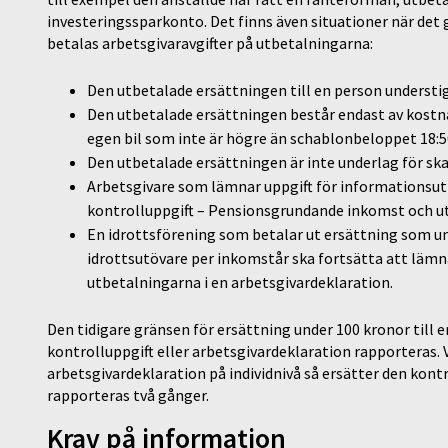
investeringssparkonto. Det finns även situationer när det g
betalas arbetsgivaravgifter på utbetalningarna:
Den utbetalade ersättningen till en person understig
Den utbetalade ersättningen består endast av kostna
egen bil som inte är högre än schablonbeloppet 18:5
Den utbetalade ersättningen är inte underlag för sk
Arbetsgivare som lämnar uppgift för informationsut
kontrolluppgift – Pensionsgrundande inkomst och utb
En idrottsförening som betalar ut ersättning som und
idrottsutövare per inkomstår ska fortsätta att lämna 
utbetalningarna i en arbetsgivardeklaration.
Den tidigare gränsen för ersättning under 100 kronor till 
kontrolluppgift eller arbetsgivardeklaration rapporteras. 
arbetsgivardeklaration på individnivå så ersätter den kontr
rapporteras två gånger.
Krav på information