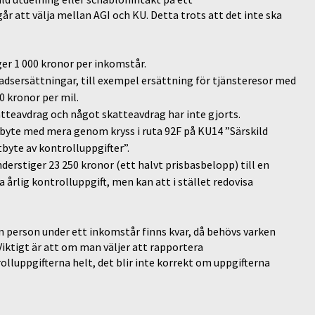
år att välja mellan AGI och KU. Detta trots att det inte ska
er 1 000 kronor per inkomstår.
dsersättningar, till exempel ersättning för tjänsteresor med
0 kronor per mil.
atteavdrag och något skatteavdrag har inte gjorts.
byte med mera genom kryss i ruta 92F på KU14 ”Särskild
yte av kontrolluppgifter”.
erstiger 23 250 kronor (ett halvt prisbasbelopp) till en
årlig kontrolluppgift, men kan att i stället redovisa
en person under ett inkomstår finns kvar, då behövs varken
Viktigt är att om man väljer att rapportera
olluppgifterna helt, det blir inte korrekt om uppgifterna