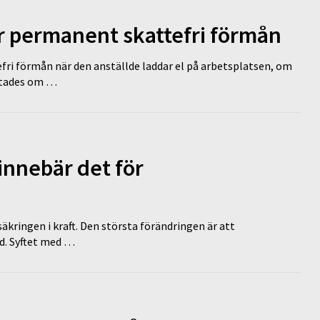
ir permanent skattefri förmån
efri förmån när den anställde laddar el på arbetsplatsen, om
lutades om …
innebär det för
äkringen i kraft. Den största förändringen är att
id. Syftet med …