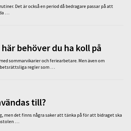
tiner. Det är också en period då bedragare passar på att
dda …
 här behöver du ha koll på
ed sommarvikarier och feriearbetare. Men även om
rbetsrättsliga regler som …
vändas till?
g, men det finns några saker att tänka på för att bidraget ska
omstolen …