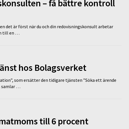
onsulten – få bättre kontroll
en det är först när du och din redovisningskonsult arbetar
 till en …
tjänst hos Bolagsverket
tion”, som ersätter den tidigare tjänsten ”Söka ett ärende
en samlar …
 matmoms till 6 procent