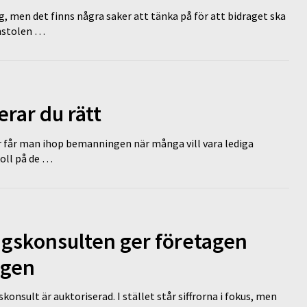
g, men det finns några saker att tänka på för att bidraget ska
omstolen …
erar du rätt
r får man ihop bemanningen när många vill vara lediga
koll på de …
ngskonsulten ger företagen
ägen
nsult är auktoriserad. I stället står siffrorna i fokus, men