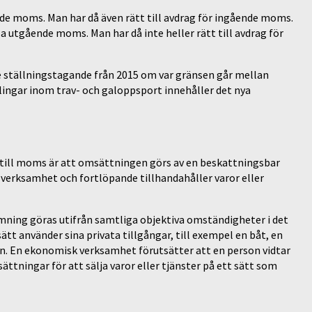
 moms. Man har då även rätt till avdrag för ingående moms.
utgående moms. Man har då inte heller rätt till avdrag för
re ställningstagande från 2015 om var gränsen går mellan
ingar inom trav- och galoppsport innehåller det nya
t till moms är att omsättningen görs av en beskattningsbar
 verksamhet och fortlöpande tillhandahåller varor eller
mning göras utifrån samtliga objektiva omständigheter i det
sätt använder sina privata tillgångar, till exempel en båt, en
son. En ekonomisk verksamhet förutsätter att en person vidtar
sättningar för att sälja varor eller tjänster på ett sätt som