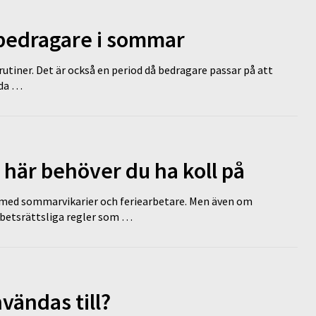
 bedragare i sommar
tiner. Det är också en period då bedragare passar på att
dda …
 här behöver du ha koll på
ed sommarvikarier och feriearbetare. Men även om
rbetsrättsliga regler som …
vändas till?