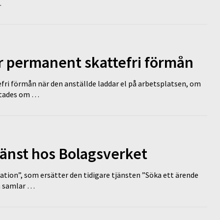
…
ir permanent skattefri förmån
efri förmån när den anställde laddar el på arbetsplatsen, om
lutades om …
tjänst hos Bolagsverket
tion”, som ersätter den tidigare tjänsten ”Söka ett ärende
en samlar …