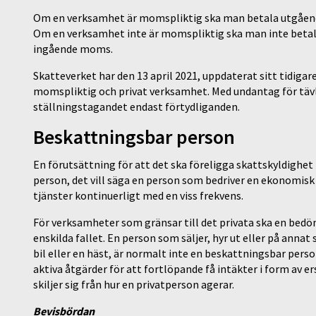
Om en verksamhet är momspliktig ska man betala utgående
Om en verksamhet inte är momspliktig ska man inte betala 
ingående moms.
Skatteverket har den 13 april 2021, uppdaterat sitt tidiga
momspliktig och privat verksamhet. Med undantag för tävl
ställningstagandet endast förtydliganden.
Beskattningsbar person
En förutsättning för att det ska föreligga skattskyldighe
person, det vill säga en person som bedriver en ekonomisk
tjänster kontinuerligt med en viss frekvens.
För verksamheter som gränsar till det privata ska en bedö
enskilda fallet. En person som säljer, hyr ut eller på annat 
bil eller en häst, är normalt inte en beskattningsbar per
aktiva åtgärder för att fortlöpande få intäkter i form av er
skiljer sig från hur en privatperson agerar.
Bevisbördan