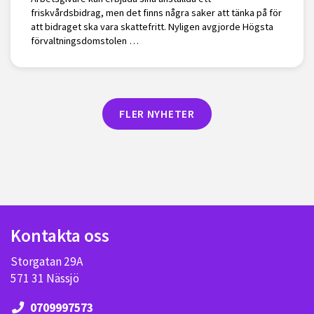
friskvårdsbidrag, men det finns några saker att tänka på för
att bidraget ska vara skattefritt. Nyligen avgjorde Högsta
förvaltningsdomstolen …
FLER NYHETER
Kontakta oss
Storgatan 29A
571 31 Nässjö
0709997573