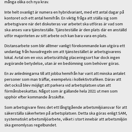
många olika och nya krav.
Inte helt ovanligt är numera en hybridvariant, med ett antal dagar på
kontoret och ett antal hemifrån. En viktig fråga att ställa sig som
arbetsgivare när det diskuteras var arbetet ska utföras är vad som
ska anses vara tjänsteställe. Tjänsteställe är den plats där en anställd
utför majoriteten av sitt arbete och kan bara vara en plats.
Distansarbete som blir alltmer vanligt förekommande kan utgöra ett
undantag från huvudregeln om att tjänstestället är arbetsgivarens
lokal. Avtal om en viss arbetsrättslig placeringsort har dock ingen
avgörande betydelse, utan är en bedömning som behöver göras.
En av anledningarna till att jobba hemifrån har varit att minska antalet
personer som man träffar, exempelvis i kollektivtrafiken. Därav att
det också blev möjligt att parkera vid arbetsplatsen utan att
förmånsbeskattas. Något som är gällande hela 2021 ut men som
upphör efter kommande årsskifte.
Som arbetsgivare finns det ett långtgående arbetsmiljöansvar för att
säkerställa säkerheten på arbetsplatsen. Detta ska göras enligt SAM,
systematiskt arbetsmiljöarbete, vilket i stort innebär att arbetsmiljön
ska genomlysas regelbundet.